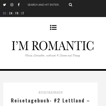
DE
|
EN
|
FR
|
IT
REISETAGEBUCH
Reisetagebuch- #2 Lettland –