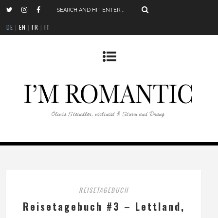
DE
|
EN
|
FR
|
IT
REISETAGEBUCH
Reisetagebuch #3 – Lettland,