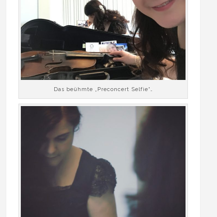
Das beühmte „Preconcert Selfie“…