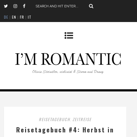
DE
|
EN
|
FR
|
IT
REISETAGEBUCH
ZEITREISE
,
Reisetagebuch #4: Herbst in