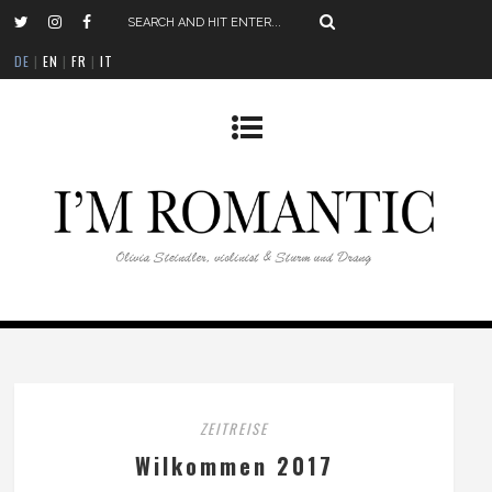
DE
|
EN
|
FR
|
IT
ZEITREISE
Wilkommen 2017