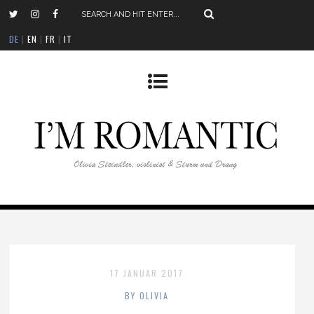
DE
|
EN
|
FR
|
IT
17 JANUAR 2017
BY OLIVIA