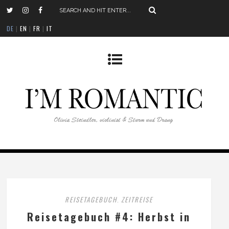
DE
|
EN
|
FR
|
IT
REISETAGEBUCH
ZEITREISE
,
Reisetagebuch #4: Herbst in