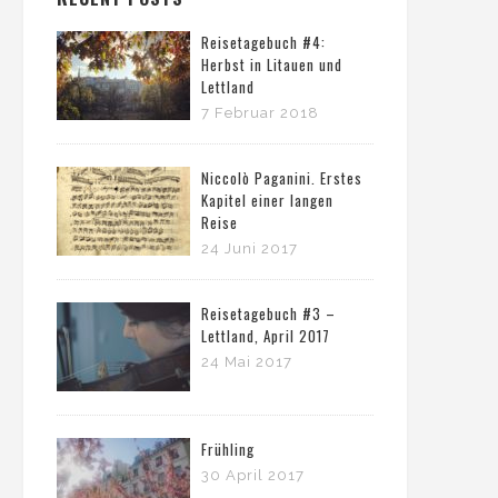
Reisetagebuch #4:
Herbst in Litauen und
Lettland
7 Februar 2018
Niccolò Paganini. Erstes
Kapitel einer langen
Reise
24 Juni 2017
Reisetagebuch #3 –
Lettland, April 2017
24 Mai 2017
Frühling
30 April 2017